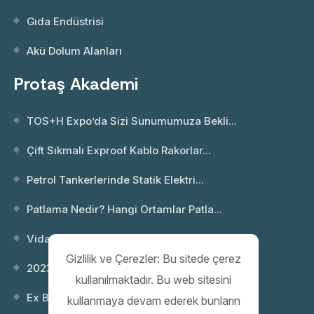
Gıda Endüstrisi
Akü Dolum Alanları
Protaş Akademi
TOS+H Expo’da Sizi Sunumumuza Bekli...
Çift Sıkmalı Exproof Kablo Rakorlar...
Petrol Tankerlerinde Statik Elektri...
Patlama Nedir? Hangi Ortamlar Patla...
Vida Dişi Standartları; NPT ve Metr...
Gizlilik ve Çerezler: Bu sitede çerez
2023 Webinar 02: Patlayıcı Ortamlar...
kullanılmaktadır. Bu web sitesini
Ex Buatlar
kullanmaya devam ederek bunların