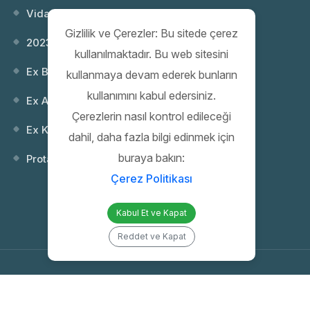
Vida Dişi Standartları; NPT ve Metr...
Gizlilik ve Çerezler: Bu sitede çerez
2023 Webinar 02: Patlayıcı Ortamlar...
kullanılmaktadır. Bu web sitesini
Ex Buatlar
kullanmaya devam ederek bunların
kullanımını kabul edersiniz.
Ex Anahtarlar
Çerezlerin nasıl kontrol edileceği
Ex Kontrol (Kumanda) Kutuları
dahil, daha fazla bilgi edinmek için
buraya bakın:
Protaş 35. Yıl Gala Gecesi
Çerez Politikası
Kabul Et ve Kapat
Reddet ve Kapat
Copyright 2026 PROTAŞ | Proje Mühendislik İnşaat Elektrik San. ve Tic.
A.Ş. | All Rights Reserved |
Web Tasarım