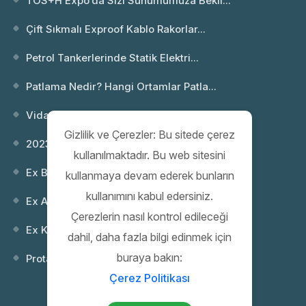
TOS+H Expo’da Sizi Sunumumuza Bekli...
Çift Sıkmalı Exproof Kablo Rakorlar...
Petrol Tankerlerinde Statik Elektri...
Patlama Nedir? Hangi Ortamlar Patla...
Vida Dişi Standartları; NPT ve Metr...
Gizlilik ve Çerezler: Bu sitede çerez
2023 Webinar 02: Patlayıcı Ortamlar...
kullanılmaktadır. Bu web sitesini
Ex Buatlar
kullanmaya devam ederek bunların
kullanımını kabul edersiniz.
Ex Anahtarlar
Çerezlerin nasıl kontrol edileceği
Ex Kontrol (Kumanda) Kutuları
dahil, daha fazla bilgi edinmek için
buraya bakın:
Protaş 35. Yıl Gala Gecesi
Çerez Politikası