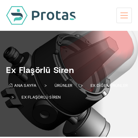
Ex Flaşörlü Siren
ANA SAYFA
ÜRÜNLER
EX DIĞER ÜRÜNLER
EX FLAŞÖRLÜ SIREN