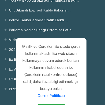
TOS+H Expo’da Sizi Sunumumuza Bekli...
Çift Sıkmalı Exproof Kablo Rakorlar...
Petrol Tankerlerinde Statik Elektri...
Patlama Nedir? Hangi Ortamlar Patla...
Vida Dişi Standartları; NPT ve Metr...
Gizlilik ve Çerezler: Bu sitede çerez
2023 Webinar 02: Patlayıcı Ortamlar...
kullanılmaktadır. Bu web sitesini
Ex Buatlar
kullanmaya devam ederek bunların
kullanımını kabul edersiniz.
Ex Anahtarlar
Çerezlerin nasıl kontrol edileceği
Ex Kontrol (Kumanda) Kutuları
dahil, daha fazla bilgi edinmek için
buraya bakın:
Protaş 35. Yıl Gala Gecesi
Çerez Politikası