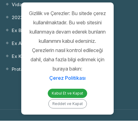
Vida Dişi Standartları; NPT ve Metr...
Gizlilik ve Çerezler: Bu sitede çerez
2023 Webinar 02: Patlayıcı Ortamlar...
kullanılmaktadır. Bu web sitesini
Ex Buatlar
kullanmaya devam ederek bunların
kullanımını kabul edersiniz.
Ex Anahtarlar
Çerezlerin nasıl kontrol edileceği
Ex Kontrol (Kumanda) Kutuları
dahil, daha fazla bilgi edinmek için
buraya bakın:
Protaş 35. Yıl Gala Gecesi
Çerez Politikası
Kabul Et ve Kapat
Reddet ve Kapat
Copyright 2026 PROTAŞ | Proje Mühendislik İnşaat Elektrik San. ve Tic.
A.Ş. | All Rights Reserved |
Web Tasarım